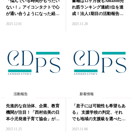
「悩んでいる時間がもったい
書籍は12ヶ月後もAmazon売
ない！」アイコンタクトで心
れ筋ランキング連続1位を達
が通い合うようになった経験
成！法人1期目の活動報告と
談 Interview#007
今後の展望について
2025.12.01
2025.11.28
活動報告
新着情報
先進的な自治体、企業、教育
「息子には可能性も希望もあ
機関が注目！「西村佑美の日
る」 支援学校の判定、それ
本小児発達子育て協会」が2
でも地域の支援級を選べた理
期目をスタート
由 interview#006
2025.11.25
2025.11.06