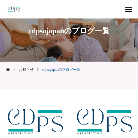
cdpsajapanのブログ一覧
本協会について
CDPSA認定講座
お知らせ
cdpsajapanのブログ一覧
保護者の方へ
専門家・企業の方へ
VARY.web 〜保護者インタビュー〜
活動報告
お問い合わせ